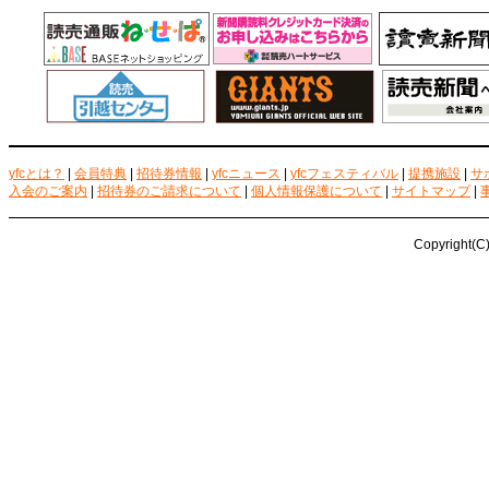
yfcとは？
|
会員特典
|
招待券情報
|
yfcニュース
|
yfcフェスティバル
|
提携施設
|
サ
入会のご案内
|
招待券のご請求について
|
個人情報保護について
|
サイトマップ
|
Copyright(C