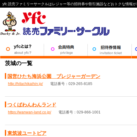
yfc 読売ファミリーサークルはレジャー等の招待券や割引施設などおトクな情報
茨城の一覧
国営ひたち海浜公園 プレジャーガーデン
http://hitachikaihin.jp/
電話番号：029-265-8185
つくばわんわんランド
https://wanwan-land.co.jp/
電話番号：029-866-1001
東筑波ユートピア