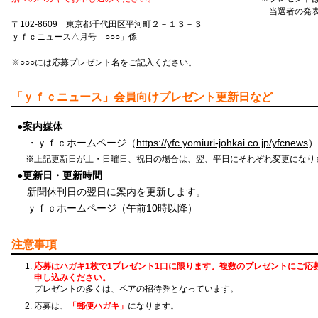
当選者の発表
〒102-8609 東京都千代田区平河町２－１３－３
ｙｆｃニュース△月号「○○○」係
※○○○には応募プレゼント名をご記入ください。
「ｙｆｃニュース」会員向けプレゼント更新日など
●案内媒体
・ｙｆｃホームページ（
https://yfc.yomiuri-johkai.co.jp/yfcnews
）
※上記更新日が土・日曜日、祝日の場合は、翌、平日にそれぞれ変更になり
●更新日・更新時間
新聞休刊日の翌日に案内を更新します。
ｙｆｃホームページ（午前10時以降）
注意事項
応募はハガキ1枚で1プレゼント1口に限ります。複数のプレゼントにご応
申し込みください。
プレゼントの多くは、ペアの招待券となっています。
応募は、
「郵便ハガキ」
になります。