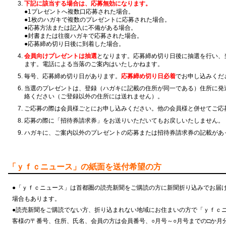
下記に該当する場合は、応募無効になります。
●1プレゼントへ複数口応募された場合。
●1枚のハガキで複数のプレゼントに応募された場合。
●応募方法または記入に不備がある場合。
●封書または往復ハガキで応募された場合。
●応募締め切り日後に到着した場合。
会員向けプレゼントは抽選
となります。応募締め切り日後に抽選を行い、
ます。電話による当落のご案内はいたしかねます。
毎号、応募締め切り日があります。
応募締め切り日必着
でお申し込みくだ
当選のプレゼントは、登録（ハガキに記載の住所が同一である）住所に発
絡ください（ご登録以外の住所には送れません）。
ご応募の際は会員様ごとにお申し込みください。他の会員様と併せてご応
応募の際に「招待券請求券」をお送りいただいてもお戻しいたしません。
ハガキに、ご案内以外のプレゼントの応募または招待券請求券の記載があ
「ｙｆｃニュース」の紙面を送付希望の方
●「ｙｆｃニュース」は首都圏の読売新聞をご購読の方に新聞折り込みでお届
場合もあります。
●読売新聞をご購読でない方、折り込まれない地域にお住まいの方で「ｙｆｃ
客様の〒番号、住所、氏名、会員の方は会員番号、○月号～○月号までの□か月