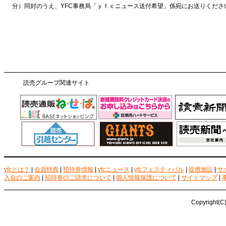
分）同封のうえ、YFC事務局「ｙｆｃニュース送付希望」係宛にお送りくださ
読売グループ関連サイト
yfcとは？
|
会員特典
|
招待券情報
|
yfcニュース
|
yfcフェスティバル
|
提携施設
|
サ
入会のご案内
|
招待券のご請求について
|
個人情報保護について
|
サイトマップ
|
Copyright(C