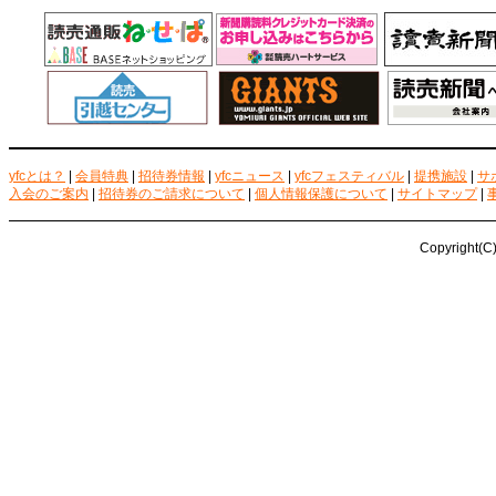
yfcとは？
|
会員特典
|
招待券情報
|
yfcニュース
|
yfcフェスティバル
|
提携施設
|
サ
入会のご案内
|
招待券のご請求について
|
個人情報保護について
|
サイトマップ
|
Copyright(C