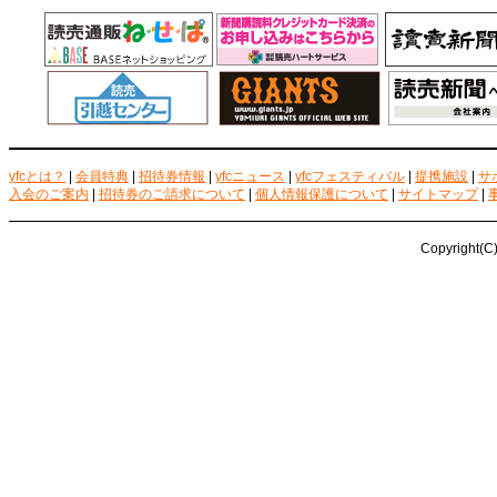
yfcとは？
|
会員特典
|
招待券情報
|
yfcニュース
|
yfcフェスティバル
|
提携施設
|
サ
入会のご案内
|
招待券のご請求について
|
個人情報保護について
|
サイトマップ
|
Copyright(C