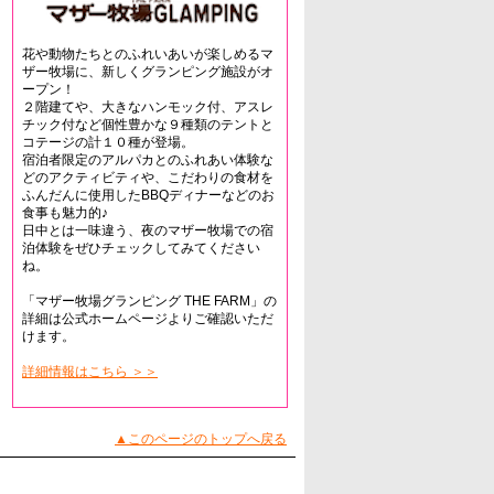
花や動物たちとのふれいあいが楽しめるマ
ザー牧場に、新しくグランピング施設がオ
ープン！
２階建てや、大きなハンモック付、アスレ
チック付など個性豊かな９種類のテントと
コテージの計１０種が登場。
宿泊者限定のアルパカとのふれあい体験な
どのアクティビティや、こだわりの食材を
ふんだんに使用したBBQディナーなどのお
食事も魅力的♪
日中とは一味違う、夜のマザー牧場での宿
泊体験をぜひチェックしてみてください
ね。
「マザー牧場グランピング THE FARM」の
詳細は公式ホームページよりご確認いただ
けます。
詳細情報はこちら ＞＞
▲このページのトップへ戻る