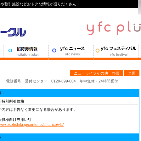
待券や割引施設などおトクな情報が盛りだくさん！
ニューライフその他
葬儀
全国
電話番号：受付センター 0120-899-004 年中無休・24時間受付
報
定特別割引価格
や内容は予告なく変更になる場合があります。
会員様向け専用LP】
www.osohshiki.jp/contents/alliance/yfc/
駅