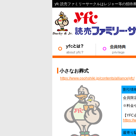
yfc 読売ファミリーサークルはレジャー等の招
小さなお葬式
https://www.osohshiki.jp/contents/alliance/yfc/
割引情
会員限
※料金
【YFC
https://
最寄り