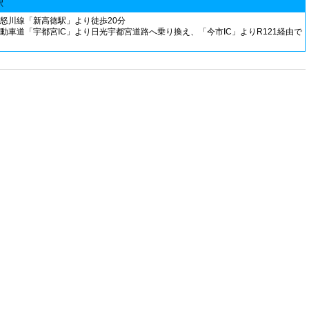
駅
鬼怒川線「新高徳駅」より徒歩20分
自動車道「宇都宮IC」より日光宇都宮道路へ乗り換え、「今市IC」よりR121経由で