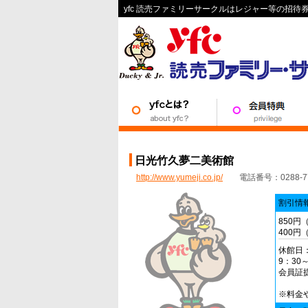
yfc 読売ファミリーサークルはレジャー等の招
日光竹久夢二美術館
http://www.yumeji.co.jp/
電話番号：0288-77-
割引情
850円
400円
休館日
9：30～
会員証
※料金