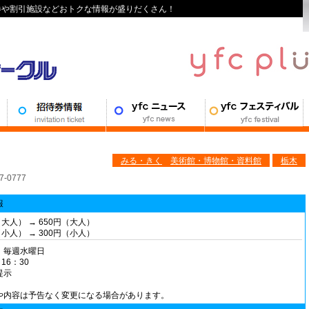
待券や割引施設などおトクな情報が盛りだくさん！
みる・きく
美術館・博物館・資料館
栃木
0777
報
（大人） → 650円（大人）
（小人） → 300円（小人）
：毎週水曜日
16：30
提示
や内容は予告なく変更になる場合があります。