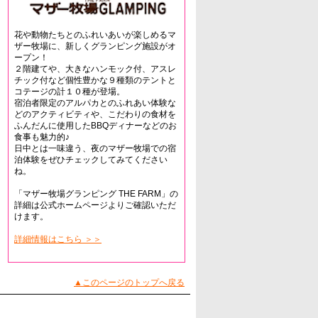
花や動物たちとのふれいあいが楽しめるマ
ザー牧場に、新しくグランピング施設がオ
ープン！
２階建てや、大きなハンモック付、アスレ
チック付など個性豊かな９種類のテントと
コテージの計１０種が登場。
宿泊者限定のアルパカとのふれあい体験な
どのアクティビティや、こだわりの食材を
ふんだんに使用したBBQディナーなどのお
食事も魅力的♪
日中とは一味違う、夜のマザー牧場での宿
泊体験をぜひチェックしてみてください
ね。
「マザー牧場グランピング THE FARM」の
詳細は公式ホームページよりご確認いただ
けます。
詳細情報はこちら ＞＞
▲このページのトップへ戻る