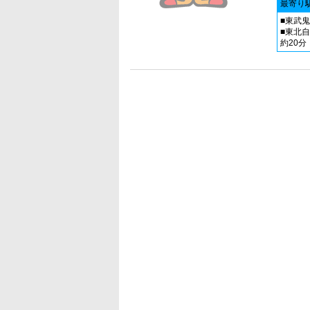
最寄り
■東武
■東北
約20分