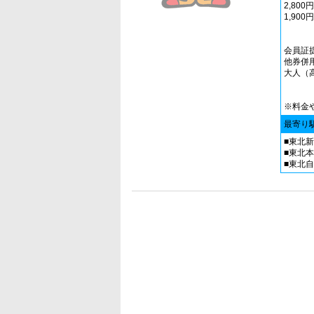
2,80
1,90
会員証
他券併
大人（
※料金
最寄り
■東北
■東北本
■東北自