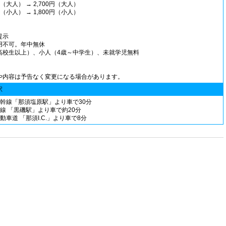
0円（大人） → 2,700円（大人）
0円（小人） → 1,800円（小人）
提示
用不可。年中無休
高校生以上）、小人（4歳～中学生）、未就学児無料
や内容は予告なく変更になる場合があります。
駅
新幹線「那須塩原駅」より車で30分
線 「黒磯駅」より車で約20分
動車道 「那須I.C.」より車で8分