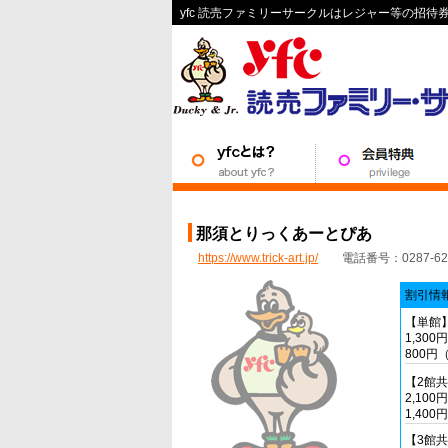
yfc 読売ファミリーサークルはレジャー等の招
那須とりっくあーとぴあ
https://www.trick-art.jp/
電話番号：0287-62-
割引情
【単館
1,30
800円
【2館
2,10
1,40
【3館