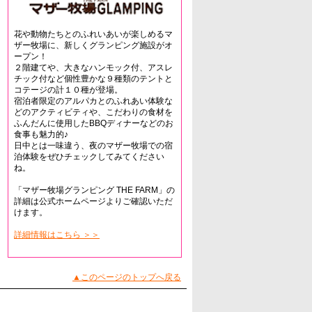
花や動物たちとのふれいあいが楽しめるマ
ザー牧場に、新しくグランピング施設がオ
ープン！
２階建てや、大きなハンモック付、アスレ
チック付など個性豊かな９種類のテントと
コテージの計１０種が登場。
宿泊者限定のアルパカとのふれあい体験な
どのアクティビティや、こだわりの食材を
ふんだんに使用したBBQディナーなどのお
食事も魅力的♪
日中とは一味違う、夜のマザー牧場での宿
泊体験をぜひチェックしてみてください
ね。
「マザー牧場グランピング THE FARM」の
詳細は公式ホームページよりご確認いただ
けます。
詳細情報はこちら ＞＞
▲このページのトップへ戻る