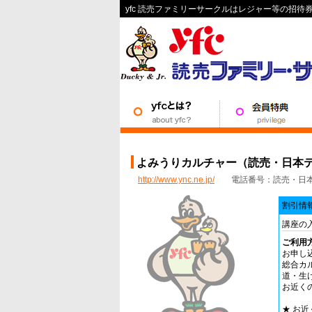
yfc 読売ファミリーサークルはレジャー等の招
よみうりカルチャー（読売・日本
http://www.ync.ne.jp/
電話番号：読売・日本テレビ
割引情
講座の入
ご利用
お申し
総合カ
道・生
お近く
★ お