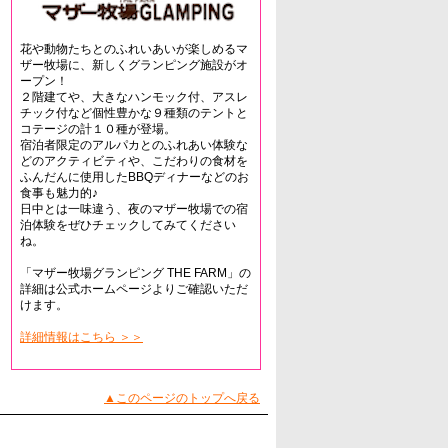
花や動物たちとのふれいあいが楽しめるマ
ザー牧場に、新しくグランピング施設がオ
ープン！
２階建てや、大きなハンモック付、アスレ
チック付など個性豊かな９種類のテントと
コテージの計１０種が登場。
宿泊者限定のアルパカとのふれあい体験な
どのアクティビティや、こだわりの食材を
ふんだんに使用したBBQディナーなどのお
食事も魅力的♪
日中とは一味違う、夜のマザー牧場での宿
泊体験をぜひチェックしてみてください
ね。
「マザー牧場グランピング THE FARM」の
詳細は公式ホームページよりご確認いただ
けます。
詳細情報はこちら ＞＞
▲このページのトップへ戻る