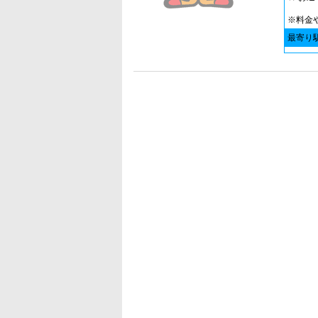
※料金
最寄り