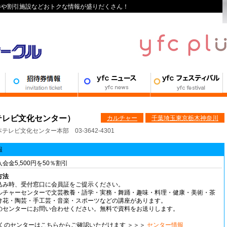
待券や割引施設などおトクな情報が盛りだくさん！
テレビ文化センター）
カルチャー
千葉
埼玉
東京
栃木
神奈川
文化センター本部 03-3642-4301
報
会金5,500円を50％割引
方法
込み時、受付窓口に会員証をご提示ください。
ルチャーセンターで文芸教養・語学・実務・舞踊・趣味・料理・健康・美術・茶
け花・陶芸・手工芸・音楽・スポーツなどの講座があります。
のセンターにお問い合わせください。無料で資料をお送りします。
近くのセンターはこちらからご確認いただけます ＞＞＞
センター情報