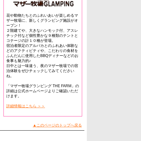
花や動物たちとのふれいあいが楽しめるマ
ザー牧場に、新しくグランピング施設がオ
ープン！
２階建てや、大きなハンモック付、アスレ
チック付など個性豊かな９種類のテントと
コテージの計１０種が登場。
宿泊者限定のアルパカとのふれあい体験な
どのアクティビティや、こだわりの食材を
ふんだんに使用したBBQディナーなどのお
食事も魅力的♪
日中とは一味違う、夜のマザー牧場での宿
泊体験をぜひチェックしてみてください
ね。
「マザー牧場グランピング THE FARM」の
詳細は公式ホームページよりご確認いただ
けます。
詳細情報はこちら ＞＞
▲このページのトップへ戻る