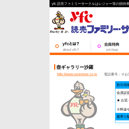
yfc 読売ファミリーサークルはレジャー等の招
壺ギャラリー沙羅
http://www.ceremore.co.jp
電話番号：※お近
割引情
会員証
★ お
※料金
最寄り