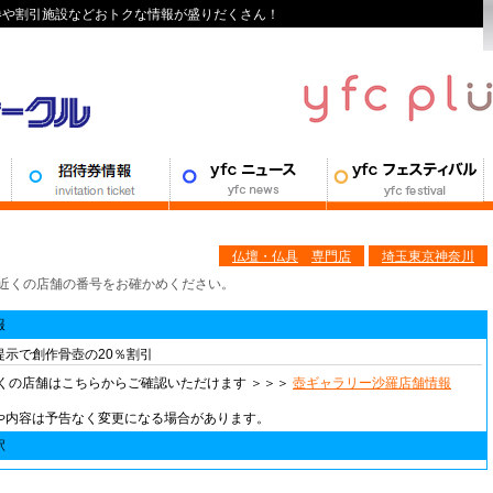
待券や割引施設などおトクな情報が盛りだくさん！
仏壇・仏具
専門店
埼玉
東京
神奈川
くの店舗の番号をお確かめください。
報
提示で創作骨壺の20％割引
近くの店舗はこちらからご確認いただけます ＞＞＞
壺ギャラリー沙羅店舗情報
や内容は予告なく変更になる場合があります。
駅