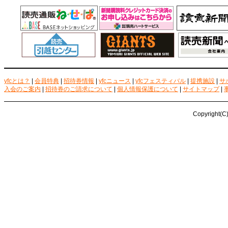
yfcとは？
|
会員特典
|
招待券情報
|
yfcニュース
|
yfcフェスティバル
|
提携施設
|
サ
入会のご案内
|
招待券のご請求について
|
個人情報保護について
|
サイトマップ
|
Copyright(C