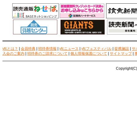
yfcとは？
|
会員特典
|
招待券情報
|
yfcニュース
|
yfcフェスティバル
|
提携施設
|
サ
入会のご案内
|
招待券のご請求について
|
個人情報保護について
|
サイトマップ
|
Copyright(C