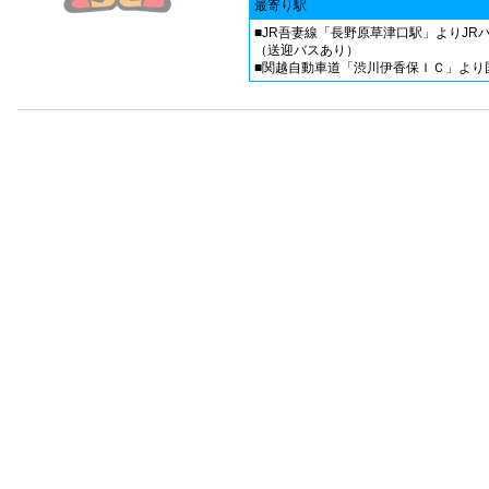
最寄り駅
■JR吾妻線「長野原草津口駅」よりJR
（送迎バスあり）
■関越自動車道「渋川伊香保ＩＣ」より国