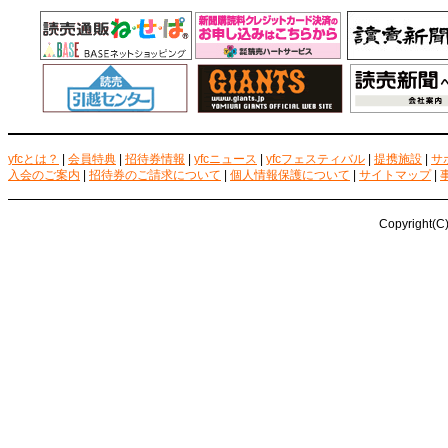
yfcとは？
|
会員特典
|
招待券情報
|
yfcニュース
|
yfcフェスティバル
|
提携施設
|
サ
入会のご案内
|
招待券のご請求について
|
個人情報保護について
|
サイトマップ
|
Copyright(C