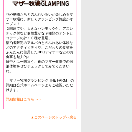
花や動物たちとのふれいあいが楽しめるマ
ザー牧場に、新しくグランピング施設がオ
ープン！
２階建てや、大きなハンモック付、アスレ
チック付など個性豊かな９種類のテントと
コテージの計１０種が登場。
宿泊者限定のアルパカとのふれあい体験な
どのアクティビティや、こだわりの食材を
ふんだんに使用したBBQディナーなどのお
食事も魅力的♪
日中とは一味違う、夜のマザー牧場での宿
泊体験をぜひチェックしてみてください
ね。
「マザー牧場グランピング THE FARM」の
詳細は公式ホームページよりご確認いただ
けます。
詳細情報はこちら ＞＞
▲このページのトップへ戻る