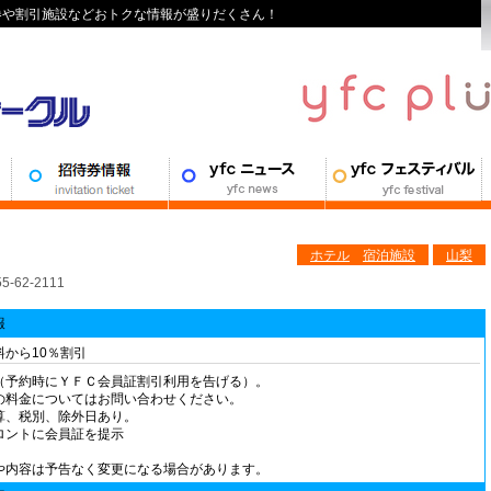
待券や割引施設などおトクな情報が盛りだくさん！
ホテル
宿泊施設
山梨
62-2111
報
料から10％割引
（予約時にＹＦＣ会員証割引利用を告げる）。
の料金についてはお問い合わせください。
算、税別、除外日あり。
ロントに会員証を提示
や内容は予告なく変更になる場合があります。