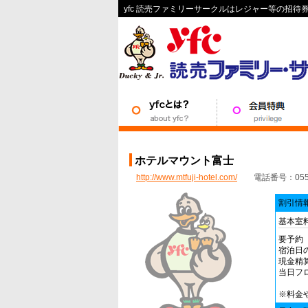
yfc 読売ファミリーサークルはレジャー等の招
ホテルマウント富士
http://www.mtfuji-hotel.com/
電話番号：0555-
割引情
基本室
要予約
宿泊日
現金精
当日フ
※料金