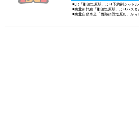
■JR「那須塩原駅」より予約制シャト
■東北新幹線「那須塩原駅」よりバスま
■東北自動車道「西那須野塩原IC」からR