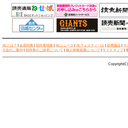
yfcとは？
|
会員特典
|
招待券情報
|
yfcニュース
|
yfcフェスティバル
|
提携施設
|
サ
入会のご案内
|
招待券のご請求について
|
個人情報保護について
|
サイトマップ
|
Copyright(C