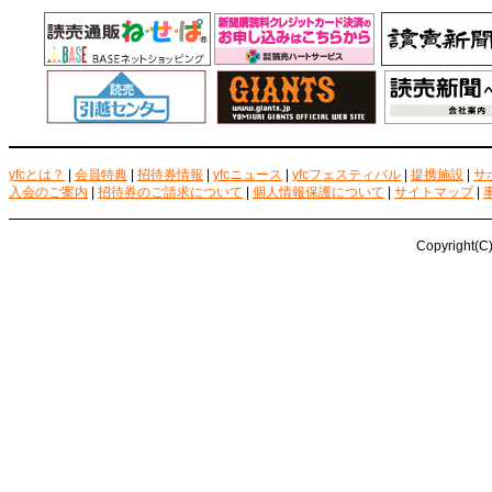
yfcとは？
|
会員特典
|
招待券情報
|
yfcニュース
|
yfcフェスティバル
|
提携施設
|
サ
入会のご案内
|
招待券のご請求について
|
個人情報保護について
|
サイトマップ
|
Copyright(C